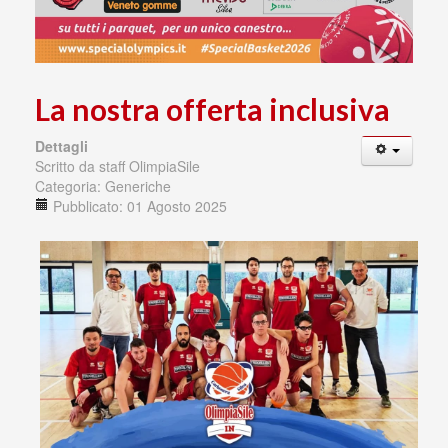
La nostra offerta inclusiva
Dettagli
Scritto da
staff OlimpiaSile
Categoria:
Generiche
Pubblicato: 01 Agosto 2025