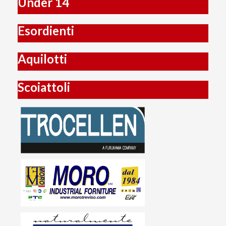
Under 14
Esordienti
Aquilotti
Scoiattoli