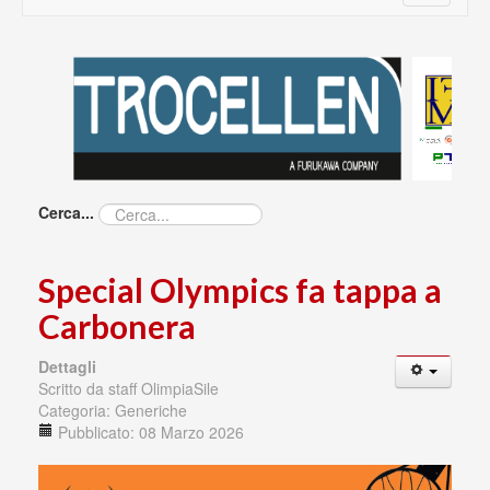
navigatio
Cerca...
Special Olympics fa tappa a
Carbonera
Dettagli
Scritto da
staff OlimpiaSile
Categoria:
Generiche
Pubblicato: 08 Marzo 2026