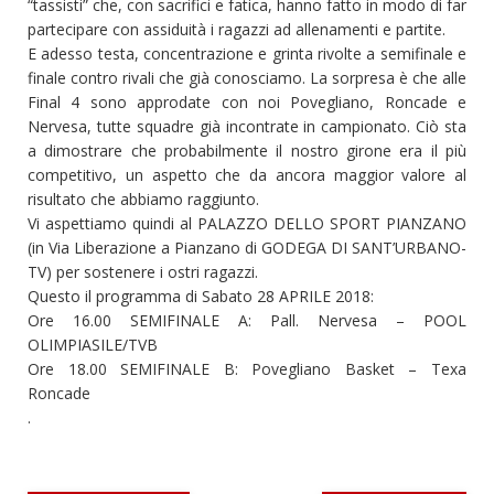
“tassisti” che, con sacrifici e fatica, hanno fatto in modo di far
partecipare con assiduità i ragazzi ad allenamenti e partite.
E adesso testa, concentrazione e grinta rivolte a semifinale e
finale contro rivali che già conosciamo. La sorpresa è che alle
Final 4 sono approdate con noi Povegliano, Roncade e
Nervesa, tutte squadre già incontrate in campionato. Ciò sta
a dimostrare che probabilmente il nostro girone era il più
competitivo, un aspetto che da ancora maggior valore al
risultato che abbiamo raggiunto.
Vi aspettiamo quindi al PALAZZO DELLO SPORT PIANZANO
(in Via Liberazione a Pianzano di GODEGA DI SANT’URBANO-
TV) per sostenere i ostri ragazzi.
Questo il programma di Sabato 28 APRILE 2018:
Ore 16.00 SEMIFINALE A: Pall. Nervesa – POOL
OLIMPIASILE/TVB
Ore 18.00 SEMIFINALE B: Povegliano Basket – Texa
Roncade
.