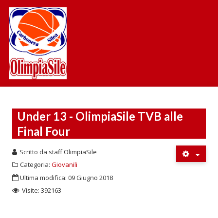
Toggl
navig
Under 13 - OlimpiaSile TVB alle
Final Four
Scritto da
staff OlimpiaSile
Categoria:
Giovanili
Ultima modifica: 09 Giugno 2018
Visite: 392163