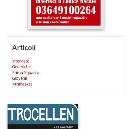
Articoli
Interviste
Generiche
Prima Squadra
Giovanili
Minibasket