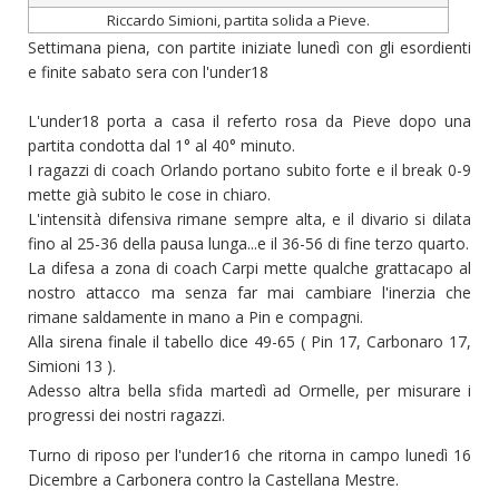
Riccardo Simioni, partita solida a Pieve.
Settimana piena, con partite iniziate lunedì con gli esordienti
e finite sabato sera con l'under18
L'under18 porta a casa il referto rosa da Pieve dopo una
partita condotta dal 1° al 40° minuto.
I ragazzi di coach Orlando portano subito forte e il break 0-9
mette già subito le cose in chiaro.
L'intensità difensiva rimane sempre alta, e il divario si dilata
fino al 25-36 della pausa lunga...e il 36-56 di fine terzo quarto.
La difesa a zona di coach Carpi mette qualche grattacapo al
nostro attacco ma senza far mai cambiare l'inerzia che
rimane saldamente in mano a Pin e compagni.
Alla sirena finale il tabello dice 49-65 ( Pin 17, Carbonaro 17,
Simioni 13 ).
Adesso altra bella sfida martedì ad Ormelle, per misurare i
progressi dei nostri ragazzi.
Turno di riposo per l'under16 che ritorna in campo lunedì 16
Dicembre a Carbonera contro la Castellana Mestre.