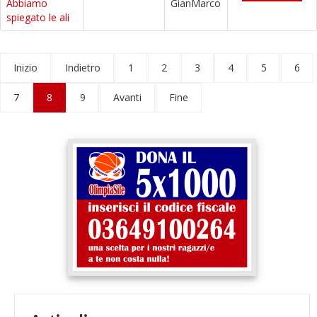
Abbiamo
GianMarco
spiegato le ali
Inizio
Indietro
1
2
3
4
5
6
7
8
9
Avanti
Fine