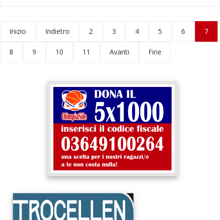
Inizio
Indietro
2
3
4
5
6
7
8
9
10
11
Avanti
Fine