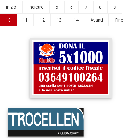
Inizio
Indietro
5
6
7
8
9
10
11
12
13
14
Avanti
Fine