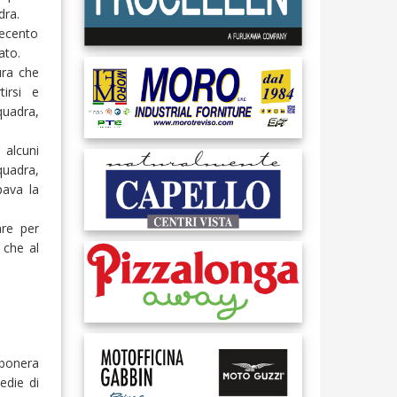
dra.
uecento
ato.
ura che
tirsi e
uadra,
 alcuni
quadra,
pava la
are per
 che al
rbonera
edie di