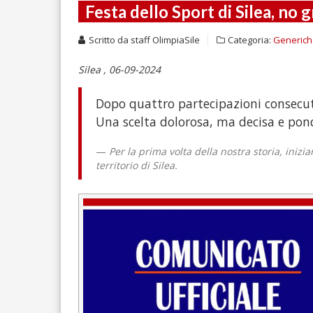
Festa dello Sport di Silea, no g
Scritto da
staff OlimpiaSile
Categoria:
Generic
Silea , 06-09-2024
Dopo quattro partecipazioni consecuti
Una scelta dolorosa, ma decisa e pon
Per la prima volta della nostra storia, ini
territorio di Silea.