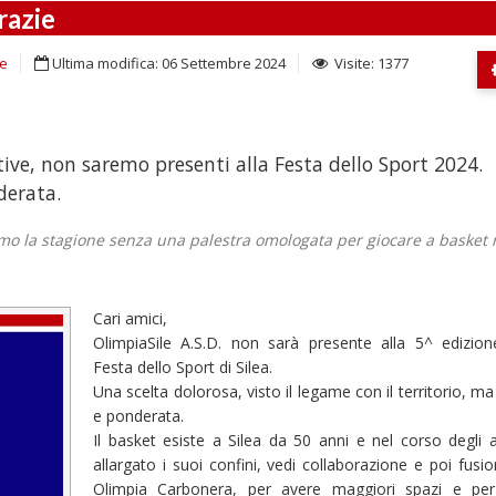
razie
he
Ultima modifica: 06 Settembre 2024
Visite: 1377
ve, non saremo presenti alla Festa dello Sport 2024.
derata.
ziamo la stagione senza una palestra omologata per giocare a basket 
Cari amici,
OlimpiaSile A.S.D. non sarà presente alla 5^ edizion
Festa dello Sport di Silea.
Una scelta dolorosa, visto il legame con il territorio, ma
e ponderata.
Il basket esiste a Silea da 50 anni e nel corso degli 
allargato i suoi confini, vedi collaborazione e poi fusi
Olimpia Carbonera, per avere maggiori spazi e per