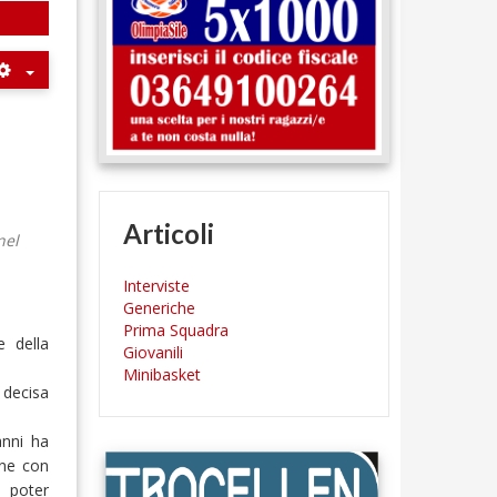
Articoli
nel
Interviste
Generiche
Prima Squadra
e della
Giovanili
Minibasket
 decisa
anni ha
one con
 poter