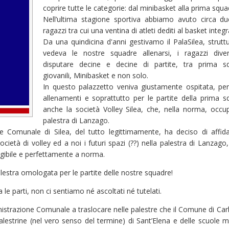
coprire tutte le categorie: dal minibasket alla prima squa
Nell’ultima stagione sportiva abbiamo avuto circa d
ragazzi tra cui una ventina di atleti dediti al basket integr
Da una quindicina d'anni gestivamo il PalaSilea, strutt
vedeva le nostre squadre allenarsi, i ragazzi diver
disputare decine e decine di partite, tra prima sq
giovanili, Minibasket e non solo.
In questo palazzetto veniva giustamente ospitata, per
allenamenti e soprattutto per le partite della prima s
anche la società Volley Silea, che, nella norma, occu
palestra di Lanzago.
e Comunale di Silea, del tutto legittimamente, ha deciso di affid
cietà di volley ed a noi i futuri spazi (??) nella palestra di Lanzago,
gibile e perfettamente a norma.
lestra omologata per le partite delle nostre squadre!
 le parti, non ci sentiamo né ascoltati né tutelati.
istrazione Comunale a traslocare nelle palestre che il Comune di Ca
palestrine (nel vero senso del termine) di Sant’Elena e delle scuole m